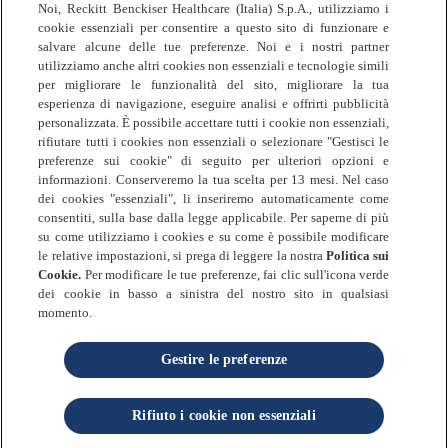
Politica sui Cookie
Noi, Reckitt Benckiser Healthcare (Italia) S.p.A., utilizziamo i
Termini & Condizioni
cookie essenziali per consentire a questo sito di funzionare e
salvare alcune delle tue preferenze. Noi e i nostri partner
Sitemap
utilizziamo anche altri cookies non essenziali e tecnologie simili
per migliorare le funzionalità del sito, migliorare la tua
esperienza di navigazione, eseguire analisi e offrirti pubblicità
personalizzata. È possibile accettare tutti i cookie non essenziali,
rifiutare tutti i cookies non essenziali o selezionare "Gestisci le
© 2025 Reckitt Benckiser Healthcare (Italia)
preferenze sui cookie" di seguito per ulteriori opzioni e
informazioni. Conserveremo la tua scelta per 13 mesi. Nel caso
S.p.A • Tutti i diritti riservati
dei cookies "essenziali", li inseriremo automaticamente come
Reckitt Benckiser Healthcare (Italia) S.p.A
consentiti, sulla base dalla legge applicabile. Per saperne di più
Via Spadolini, n. 7 – 20141 Milano
su come utilizziamo i cookies e su come è possibile modificare
Partita IVA 01768930131
le relative impostazioni, si prega di leggere la nostra
Politica sui
Cookie.
Per modificare le tue preferenze, fai clic sull'icona verde
Codice Fiscale e Numero di iscrizione al
dei cookie in basso a sinistra del nostro sito in qualsiasi
registro delle imprese di Milano Monza Brianza
momento.
Lodi 06325010152
Numero R.E.A. MI - 1758226
Gestire le preferenze
Capitale sociale Euro 3.620.000 i.v.
Socio unico Reckitt Benckiser Holdings (Italia)
Rifiuto i cookie non essenziali
S.r.l.