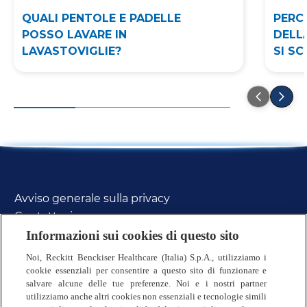
QUALI PENTOLE E PADELLE
PERC
POSSO LAVARE IN
DELL
LAVASTOVIGLIE?
SI SC
Avviso generale sulla privacy
Contattaci
FAQs
Informazioni sui cookies di questo sito
Politica sui Cookie
Noi, Reckitt Benckiser Healthcare (Italia) S.p.A., utilizziamo i
Termini & Condizioni
cookie essenziali per consentire a questo sito di funzionare e
salvare alcune delle tue preferenze. Noi e i nostri partner
Sitemap
utilizziamo anche altri cookies non essenziali e tecnologie simili