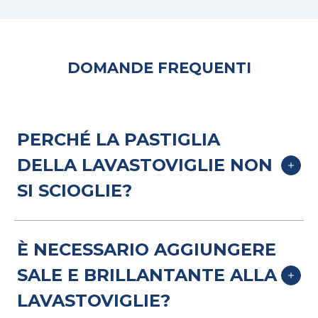
DOMANDE FREQUENTI
PERCHÉ LA PASTIGLIA
DELLA LAVASTOVIGLIE NON
SI SCIOGLIE?
Un problema domestico comune a
È NECESSARIO AGGIUNGERE
molti riguarda le pastiglie per
SALE E BRILLANTANTE ALLA
lavastoviglie che non si sciolgono
LAVASTOVIGLIE?
completamente durante il ciclo di