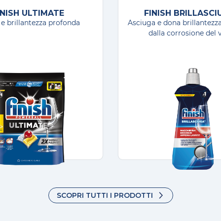
dolcimento dell'acqua, è necessario regolarlo 
INISH ULTIMATE
FINISH BRILLASC
 necessario consultare l'autorità idrica local
 e brillantezza profonda
Asciuga e dona brillantezz
dalla corrosione del v
ua: se la lavastoviglie è dotata di un sistema
 alla durezza. Per determinarlo, potrebbe ess
SCOPRI TUTTI I PRODOTTI