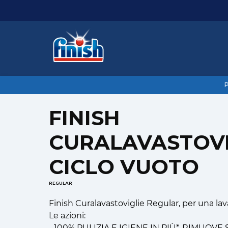
...
Home
Finish Curalavastoviglie
Finish Cur
P
FINISH
CURALAVASTOVI
CICLO VUOTO
REGULAR
Finish Curalavastoviglie Regular, per una lava
Le azioni:
- 100% PULIZIA E IGIENE IN PIÙ*, RIMUOV