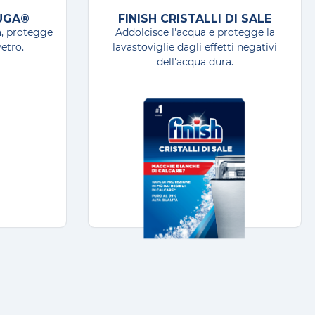
in base alla durezza. Per
IUGA®
FINISH CRISTALLI DI SALE
e.
a, protegge
Addolcisce l'acqua e protegge la
etro.
lavastoviglie dagli effetti negativi
 di addolcimento dell'acqua, è
dell'acqua dura.
ere necessario consultare