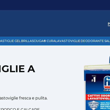
P
alavastoviglie Regular
ASTIGLIE
GEL
BRILLASCIUGA®
CURALAVASTOVIGLIE
DEODORANTE
SAL
GLIE A
stoviglie fresca e pulita.
E SPORCO E CALCARE