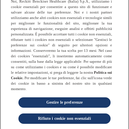
Noi, Reckitt Benckiser Healthcare (Italia) S.p.A., utilizziamo i
Termini & Condizioni
cookie essenziali per consentire a questo sito di funzionare e
salvare alcune delle tue preferenze. Noi e i nostri partner
Sitemap
utilizziamo anche altri cookies non essenziali e tecnologie simili
per migliorare le funzionalità del sito, migliorare la tua
esperienza di navigazione, eseguire analisi e offrirti pubblicità
personalizzata. È possibile accettare tutti i cookie non essenziali,
rifiutare tutti i cookies non essenziali o selezionare "Gestisci le
© 2025 Reckitt Benckiser Healthcare (Italia)
preferenze sui cookie" di seguito per ulteriori opzioni e
informazioni. Conserveremo la tua scelta per 13 mesi. Nel caso
S.p.A • Tutti i diritti riservati
dei cookies "essenziali", li inseriremo automaticamente come
Reckitt Benckiser Healthcare (Italia) S.p.A
consentiti, sulla base dalla legge applicabile. Per saperne di più
Via Spadolini, n. 7 – 20141 Milano
su come utilizziamo i cookies e su come è possibile modificare
Partita IVA 01768930131
le relative impostazioni, si prega di leggere la nostra
Politica sui
Cookie.
Per modificare le tue preferenze, fai clic sull'icona verde
Codice Fiscale e Numero di iscrizione al
dei cookie in basso a sinistra del nostro sito in qualsiasi
registro delle imprese di Milano Monza Brianza
momento.
Lodi 06325010152
Numero R.E.A. MI - 1758226
Gestire le preferenze
Capitale sociale Euro 3.620.000 i.v.
Socio unico Reckitt Benckiser Holdings (Italia)
Rifiuto i cookie non essenziali
S.r.l.